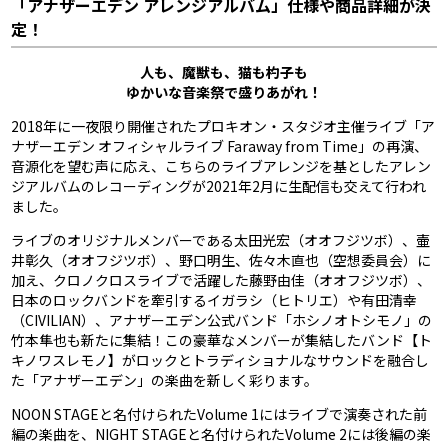
「アナザーエデン アレンジアルバム」仕様や商品詳細が決
定！
人も、魔獣も、猫も杓子も
ゆかいな音楽祭で盛りあがれ！
2018年に一夜限り開催されたプロキオン・スタジオ主催ライブ「ア
ナザーエデン オフィシャルライブ Faraway from Time」の再演、
音源化を望む声に応え、こちらのライブアレンジを基としたアレン
ジアルバムのレコーディングが2021年2月に生配信も交えて行われ
ました。
ライブのオリジナルメンバーである太田光宏（オオフジツボ）、壷
井彰久（オオフジツボ）、野口明生、佐々木直也（空想委員会）に
加え、クロノクロスライブで活躍した藤野由佳（オオフジツボ）、
日本のロックバンドを牽引するイガラシ（ヒトリエ）や有田清幸
（CIVILIAN）、アナザーエデン公式バンド「ホシノオトシモノ」の
竹本隼也も新たに集結！この豪華なメンバーが集結したバンド【ト
キノワスレモノ】がロックとトラディショナルなサウンドを融合し
た「アナザーエデン」の楽曲を新しく彩ります。
NOON STAGEと名付けられたVolume 1にはライブで演奏された前
編の楽曲を、NIGHT STAGEと名付けられたVolume 2には後編の楽