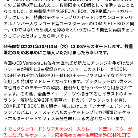
くのご希望の声にお応えし、数量限定でCD版として復活することと
なりました。楽曲収録内容やSPECIAL BOX、28P豪華ハードカバー
ブックレット、特典のチケットレプリカセットはダウンロードシリ
アルナンバー入りレコード型コースター ver.のCOMPLETE BOXと同
一。CDではないため購入を諦めたという方はこの機会に再度チェッ
クしていただけましたら幸いです。
発売開始は2021年10月13日（水）13:00からスタートします。数量
限定のためお早めにご購入いただけましたら幸いです。
今回のCD Versionにも佐々木直也氏が新たにアレンジを手がけたメ
ドレー曲が特別に2曲収録されています。このメドレーはNOON、
NIGHTそれぞれ収録のM01〜M13のモチーフやメロディなど全てを
使用した特別なメドレーとなっています。ブックレットには佐々木
直也自らこのモチーフの解説、種明かしを行うページも用意されて
います。その他、全曲ライナーノーツや描き下ろしイラストのキャ
ラクター解説など全28Pの豪華ハードカバーブックレットを含む
COMPLETE BOX仕様で販売。特典にはこの「アナザーエデン アレ
ンジアルバム」フェスティバルのチケットレプリカ2種類とチケッ
トホルダーセットでフェス気分を味わえる内容となっています。
すでにダウンロードシリアルナンバー入りレコード型コースターが
入ったプロキオン・ストア限定発売の完全生産限定盤COMPLETE