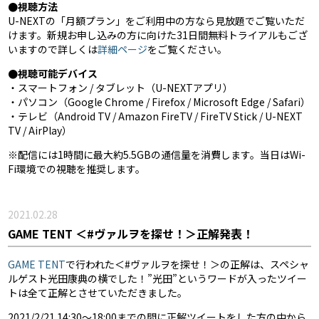
●視聴方法
U-NEXTの「月額プラン」をご利用中の方なら見放題でご覧いただ
けます。新規お申し込みの方に向けた31日間無料トライアルもござ
いますので詳しくは
詳細ページ
をご覧ください。
●視聴可能デバイス
・スマートフォン / タブレット（U-NEXTアプリ）
・パソコン（Google Chrome / Firefox / Microsoft Edge / Safari）
・テレビ（Android TV / Amazon FireTV / FireTV Stick / U-NEXT
TV / AirPlay）
※配信には1時間に最大約5.5GBの通信量を消費します。当日はWi-
Fi環境での視聴を推奨します。
2021.02.28
GAME TENT ＜#ヴァルヲを探せ！＞正解発表！
GAME TENT
で行われた＜#ヴァルヲを探せ！＞の正解は、スペシャ
ルゲスト光田康典の横でした！”光田”というワードが入ったツイー
トは全て正解とさせていただきました。
2021/2/21 14:30〜18:00までの間に正解ツイートをした方の中から