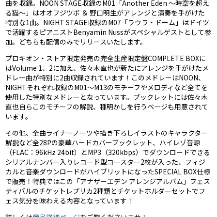
曲を収録。NOON STAGE収録のM01「Another Eden 〜時空を超え
る猫〜」はオオフジツボ ＆ 野口明生がアレンジと演奏を手がけた
特別な1曲。NIGHT STAGE収録のM07「ラウラ・ドーム」はドイツ
で活躍するピアニストBenyamin Nussがスペシャルゲストとして参
加。どちらも配信のみでリリースいたします。
プロキオン・ストア限定発売の完全生産限定盤COMPLETE BOXに
はVolume 1、2に加え、佐々木直也が新たにアレンジを手がけたメ
ドレー曲が特別に2曲収録されています！このメドレーはNOON、
NIGHTそれぞれ収録のM01〜M13のモチーフやメロディなど全てを
使用した特別なメドレーとなっています。ブックレットには佐々木
直也自らこのモチーフの解説、種明かしを行うページも用意されて
います。
その他、全曲ライナーノーツや描き下ろしイラストのキャラクター
解説など全28Pの豪華ハードカバーブックレット、ハイレゾ音源
（FLAC：96kHz 24bit）とMP3（320kbps）でダウンロードできる
シリアルナンバー入りレコード型コースター2枚が入った、フィジ
カルと音楽ダウンロードがハイブリットになったSPECIAL BOX仕様
で販売！特典ではこの「アナザーエデン アレンジアルバム」フェス
ティバルのチケットレプリカ2種類とチケットホルダーセットでフ
ェス気分を味わえる内容となっています！