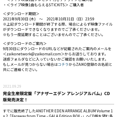
・＜ライブ映像1曲もらえるSTICKITS＞ ご購入者
＜ダウンロード期間＞
2021年9月30日 (木) 〜 2021年10月31日（日）23:59
※上記ダウンロード期間が終了する際、場合によらず映像ファイル
がダウンロードできなくなりますのでご了承くださいませ。
※もう一度延期することはございませんのでご了承ください。
＜ダウンロードのご案内＞
9月30日にダウンロードのURLなどが記載されたご案内のメールを
＜zaikonetwork@zaikomail.com＞からお送りしております。
迷惑フォルダなどに入っていないかご確認をお願いいたします。
もしメールが見つからない場合は
コチラ
からZAIKO登録のお名前と
共にご連絡ください。
2021.09.29
完全生産限定盤「アナザーエデン アレンジアルバム」CD
版発売決定！
すでに販売終了したANOTHER EDEN ARRANGE ALBUM Volume 1
+ 2「Faraway from Time - GALA Edition BOX -」へCD版を望む多