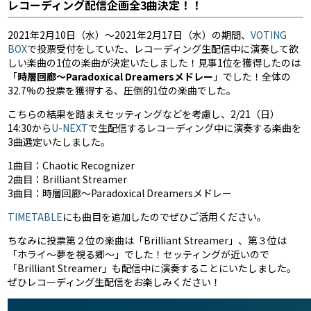
レコーディング配信企画全3曲決定！！
2021年2月10日（水）〜2021年2月17日（水）の期間、
VOTING
BOX
で投票受付をしていた、レコーディング生配信中に演奏して欲
しい楽曲の1位の楽曲が決定いたしました！見事1位を獲得したのは
「
時層回廊〜Paradoxical Dreamersメドレー
」でした！全体の
32.7%の投票を獲得する、圧倒的1位の楽曲でした。
こちらの結果を踏まえセッティングなどを考慮し、2/21（日）
14:30から
U-NEXT
で生配信するレコーディング中に演奏する楽曲を
3曲選定いたしました。
1曲目：Chaotic Recognizer
2曲目：Brilliant Streamer
3曲目：時層回廊〜Paradoxical Dreamersメドレー
TIMETABLE
にも曲目を追加したのでぜひご活用ください。
ちなみに投票第２位の楽曲は「Brilliant Streamer」、第３位は
「ホライ～夢を視る郷～」でした！セッティングが近いので
「Brilliant Streamer」も配信中に演奏することにいたしました。
ぜひレコーディング生配信をお楽しみください！