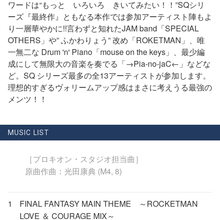
ワードは“もっと いろいろ きいてみたい！！”SQシリ
ーズ『最終作』ともなる本作では参加アーティスト陣もよ
り一層華やかに!!言わずと知れたJAM band「SPECIAL
OTHERS」や” ふかわりょう” 改め「ROKETMAN」、唯
一無二な Drum 'n' Piano「mouse on the keys」、最少編
成にして無限大の音楽を奏でる「→Pia-no-jaC←」などな
ど。SQ シリーズ最多の全13アーティストが参加します。
理想的すぎるヴォリームアップ感はまさに考えうる最強の
メンツ！！
MUSIC LIST
［プロキオン・スタジオ担当曲］
原曲作曲：光田康典 (M4, 8)
1
FINAL FANTASY MAIN THEME ～ROCKETMAN
LOVE ＆ COURAGE MIX～