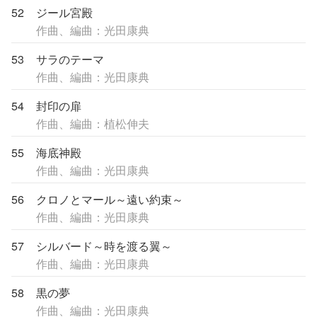
52
ジール宮殿
作曲、編曲：光田康典
53
サラのテーマ
作曲、編曲：光田康典
54
封印の扉
作曲、編曲：植松伸夫
55
海底神殿
作曲、編曲：光田康典
56
クロノとマール～遠い約束～
作曲、編曲：光田康典
57
シルバード～時を渡る翼～
作曲、編曲：光田康典
58
黒の夢
作曲、編曲：光田康典