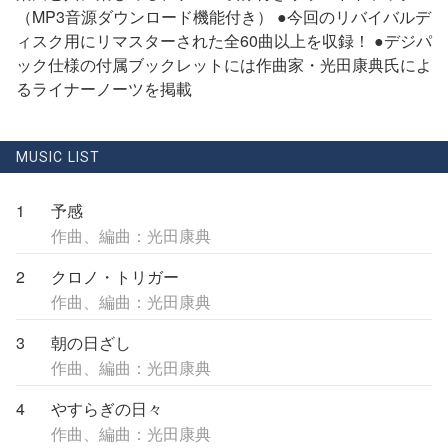
（MP3音源ダウンロード機能付き） ●今回のリバイバルデ
ィスク用にリマスターされた全60曲以上を収録！ ●デジパ
ック仕様の付属ブックレットには作曲家・光田康典氏によ
るライナーノーツを掲載
MUSIC LIST
1
予感
作曲、編曲：光田康典
2
クロノ・トリガー
作曲、編曲：光田康典
3
朝の日ざし
作曲、編曲：光田康典
4
やすらぎの日々
作曲、編曲：光田康典