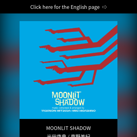
Click here for the English page ⇨
MOONLIT SHADOW
光田康典 / 東野美紀