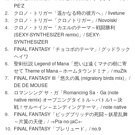
PE'Z
2
クロノ・トリガー「遥かなる時の彼方へ」/ livetune
3
クロノ・トリガー「クロノトリガー」/ Novoiski
4
クロノ・トリガー「カエルのテーマ～戦闘勝利
(SEXY-SYNTHESIZER remix)」/ SEXY-
SYNTHESIZER
5
FINAL FANTASY「チョコボのテーマ」/ グッドラック
ヘイワ
6
聖剣伝説 Legend of Mana「想いは遠くマナの樹に寄
せて Theme of Mana～ホームタウンドミナ」/ muZik
7
FINAL FANTASY III「悠久の風 (migratory birds mix)」/
DE DE MOUSE
8
ロマンシング サ・ガ「Romancing Sa・Ga (note
native remix) オープニングタイトル～バトル1～決
戦！サルーイン～エンディングテーマ」/ note native
9
FINAL FANTASY「ビッグブリッヂの死闘～妖星乱舞
～片翼の天使」/ →Pia-no-jaC←
10
FINAL FANTASY「プレリュード」/ no.9