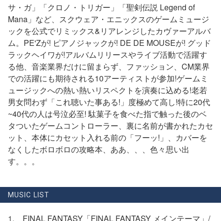
サ・ガ」「クロノ・トリガー」「聖剣伝説 Legend of
Mana」など、スクウェア・エニックスのゲームミュージ
ックを公式でリミックス&リアレンジしたカヴァーアルバ
ム。PE'Zが! ピアノジャックが! DE DE MOUSEが! グッド
ラックヘイワが!アルバムリリースやライブ活動で活躍す
る他、音楽業界だけに留まらず、ファッション、CM業界
での活躍にも期待される10アーティストが参加!ゲームミ
ュージックへの熱い熱いリスペクトを演奏に込める!老若
男女問わず「これ聴いた事ある!」度極めて高し!特に20代
~40代の人は号泣必至! 駄菓子を食べた指で触った後のベ
タついたゲームコントローラー、裏に名前が書かれたカセ
ット、本体にカセット入れる前の「フーッ!」、カバーを
なくしたボロボロの攻略本、ああ、、、色々思い出
す。。。
MUSIC LIST
1
FINAL FANTASY「FINAL FANTASY メインテーマ」/