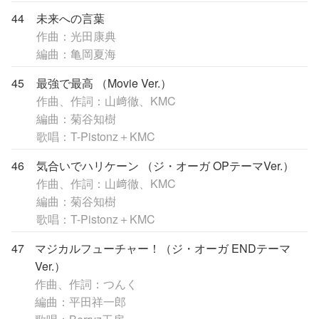
44
未来への言葉
作曲：光田康典
編曲：亀岡夏海
45
最強で最高 （Movie Ver.）
作曲、作詞：山﨑徹、KMC
編曲：菊谷知樹
歌唱：T-Pistonz＋KMC
46
気合いでハリケーン （ジ・オーガ OPテーマVer.）
作曲、作詞：山﨑徹、KMC
編曲：菊谷知樹
歌唱：T-Pistonz＋KMC
47
マジカルフューチャー！（ジ・オーガ ENDテーマ
Ver.）
作曲、作詞：つんく
編曲：平田祥一郎