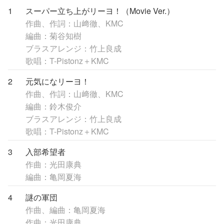
1
スーパー立ち上がリーヨ！（Movie Ver.）
作曲、作詞：山﨑徹、KMC
編曲：菊谷知樹
ブラスアレンジ：竹上良成
歌唱：T-Pistonz＋KMC
2
元気になリーヨ！
作曲、作詞：山﨑徹、KMC
編曲：鈴木俊介
ブラスアレンジ：竹上良成
歌唱：T-Pistonz＋KMC
3
入部希望者
作曲：光田康典
編曲：亀岡夏海
4
謎の軍団
作曲、編曲：亀岡夏海
作曲：光田康典