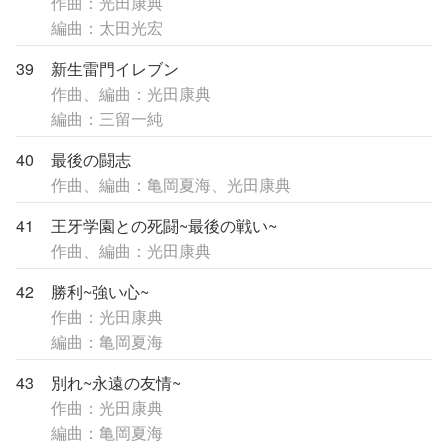
作曲：光田康典
編曲：太田光宏
39
新生雷門イレブン
作曲、編曲：光田康典
編曲：三留一純
40
最後の闘志
作曲、編曲：亀岡夏海、光田康典
41
王牙学園との死闘~最後の戦い~
作曲、編曲：光田康典
42
勝利~強い心~
作曲：光田康典
編曲：亀岡夏海
43
別れ~永遠の友情~
作曲：光田康典
編曲：亀岡夏海