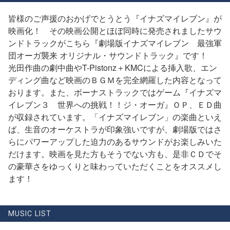
皆様のご声援のおかげでとうとう『イナズマイレブン』が
映画化！ その映画公開とほぼ同時に発売されましたサウ
ンドトラックがこちら『劇場版イナズマイレブン 最強軍
団オーガ襲来 オリジナル・サウンドトラック』です！
光田作曲の劇中曲やT-Pistonz＋KMCによる挿入歌、エン
ディング曲など映画のＢＧＭを完全網羅した内容となって
おります。また、ボーナストラックではゲーム『イナズマ
イレブン３ 世界への挑戦！！ジ・オーガ』ＯＰ、ＥＤ曲
が収録されています。「イナズマイレブン」の楽曲といえ
ば、生音のオーケストラが印象強いですが、劇場版ではさ
らにパワーアップした迫力のあるサウンドがお楽しみいた
だけます。映画を見た方もそうでない方も、是非ＣＤでそ
の豪華さをゆっくりと味わっていただくことをオススメし
ます！
MUSIC LIST