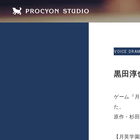
VOICE DRA
黒田淳也
ゲーム『月英
た。
原作・杉田
【月英学園 