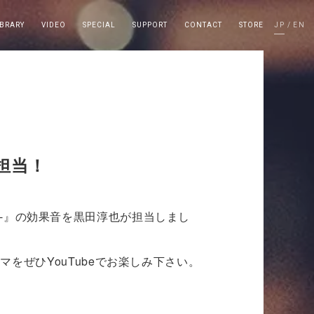
IBRARY
VIDEO
SPECIAL
SUPPORT
CONTACT
STORE
JP
EN
を担当！
kou-』の効果音を黒田淳也が担当しまし
をぜひYouTubeでお楽しみ下さい。