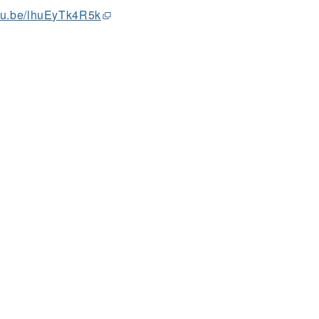
utu.be/lhuEyTk4R5k