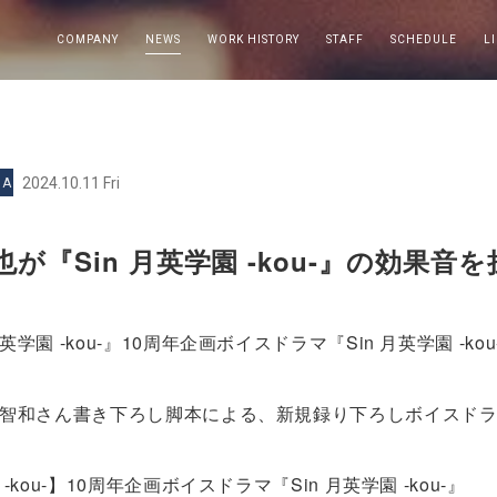
COMPANY
NEWS
WORK HISTORY
STAFF
SCHEDULE
L
2024.10.11 Fri
MA
が『Sin 月英学園 -kou-』の効果音
学園 -kou-』10周年企画ボイスドラマ『Sin 月英学園 -
智和さん書き下ろし脚本による、新規録り下ろしボイスドラマ
-kou-】10周年企画ボイスドラマ『Sin 月英学園 -kou-』