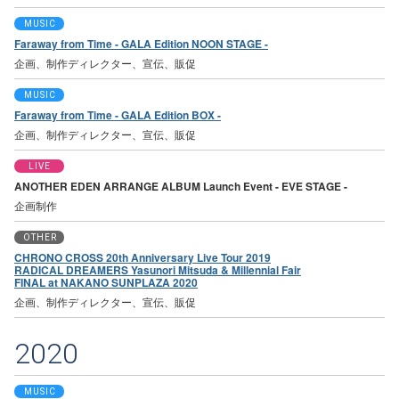
MUSIC
Faraway from Time - GALA Edition NOON STAGE -
企画、制作ディレクター、宣伝、販促
MUSIC
Faraway from Time - GALA Edition BOX -
企画、制作ディレクター、宣伝、販促
LIVE
ANOTHER EDEN ARRANGE ALBUM Launch Event - EVE STAGE -
企画制作
OTHER
CHRONO CROSS 20th Anniversary Live Tour 2019
RADICAL DREAMERS Yasunori Mitsuda & Millennial Fair
FINAL at NAKANO SUNPLAZA 2020
企画、制作ディレクター、宣伝、販促
2020
MUSIC