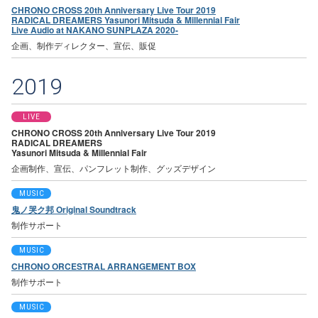
CHRONO CROSS 20th Anniversary Live Tour 2019
RADICAL DREAMERS Yasunori Mitsuda & Millennial Fair
Live Audio at NAKANO SUNPLAZA 2020-
企画、制作ディレクター、宣伝、販促
2019
LIVE
CHRONO CROSS 20th Anniversary Live Tour 2019
RADICAL DREAMERS
Yasunori Mitsuda & Millennial Fair
企画制作、宣伝、パンフレット制作、グッズデザイン
MUSIC
鬼ノ哭ク邦 Original Soundtrack
制作サポート
MUSIC
CHRONO ORCESTRAL ARRANGEMENT BOX
制作サポート
MUSIC