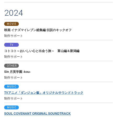
2024
MOVIE
映画 イナズマイレブン総集編 伝説のキックオフ
制作サポート
TV
コトコト～おいしい心と出会う旅～ 富山編＆新潟編
制作サポート
OTHER
Sin 月英学園 -kou-
制作サポート
MUSIC
TVアニメ「ダンジョン飯」オリジナルサウンドトラック
制作サポート
MUSIC
SOUL COVENANT ORIGINAL SOUNDTRACK