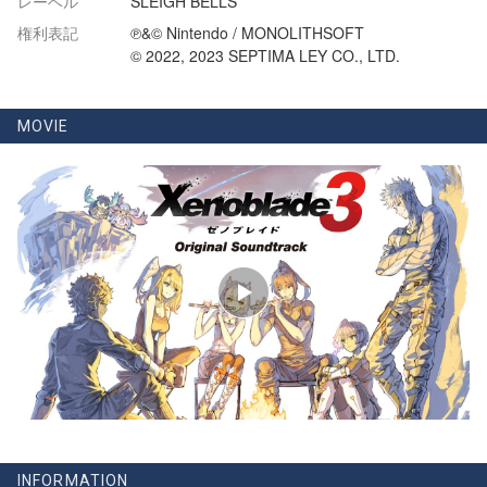
レーベル
SLEIGH BELLS
権利表記
℗&© Nintendo / MONOLITHSOFT
© 2022, 2023 SEPTIMA LEY CO., LTD.
MOVIE
INFORMATION