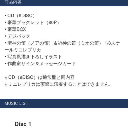
商品内容
• CD（9DISC）
• 豪華ブックレット（80P）
• 豪華BOX
• デジパック
• 聖神の笛（ノアの笛）＆祈神の笛（ミオの笛） 1/3スケ
ールミニレプリカ
• 写真風描き下ろしイラスト
• 作曲家サイン＆メッセージカード
※ CD（9DISC）は通常盤と同内容
※ ミニレプリカは実際に演奏することはできません。
MUSIC LIST
Disc 1