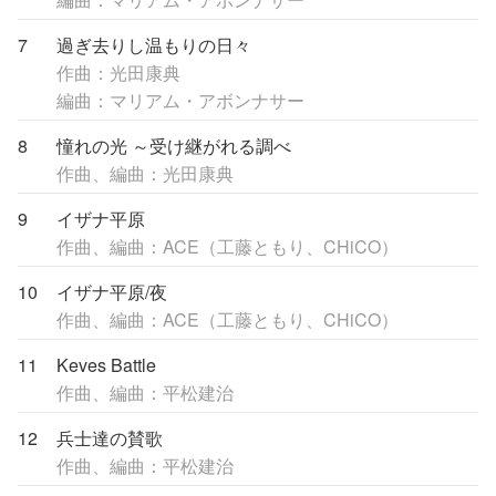
7
過ぎ去りし温もりの日々
作曲：光田康典
編曲：マリアム・アボンナサー
8
憧れの光 ～受け継がれる調べ
作曲、編曲：光田康典
9
イザナ平原
作曲、編曲：ACE（工藤ともり、CHiCO）
10
イザナ平原/夜
作曲、編曲：ACE（工藤ともり、CHiCO）
11
Keves Battle
作曲、編曲：平松建治
12
兵士達の賛歌
作曲、編曲：平松建治