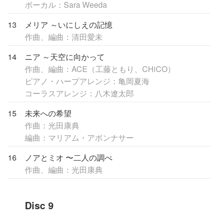
ボーカル：Sara Weeda
13
メリア ～いにしえの記憶
作曲、編曲：清田愛未
14
ニア ～天空に向かって
作曲、編曲：ACE（工藤ともり、CHiCO）
ピアノ・ハープアレンジ：亀岡夏海
コーラスアレンジ：八木遼太郎
15
未来への希望
作曲：光田康典
編曲：マリアム・アボンナサー
16
ノアとミオ 〜二人の調べ
作曲、編曲：光田康典
Disc 9