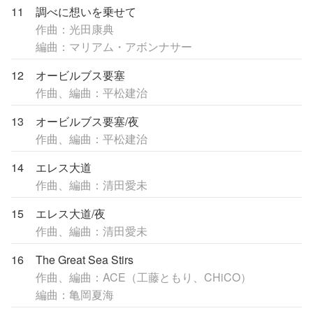
11
調べに想いを乗せて
作曲：光田康典
編曲：マリアム・アボンナサー
12
オービルブス要塞
作曲、編曲：平松建治
13
オービルブス要塞/夜
作曲、編曲：平松建治
14
エレス大道
作曲、編曲：清田愛未
15
エレス大道/夜
作曲、編曲：清田愛未
16
The Great Sea Stirs
作曲、編曲：ACE（工藤ともり、CHiCO）
編曲：亀岡夏海