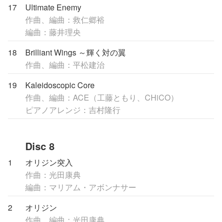
17
Ultimate Enemy
作曲、編曲：救仁郷裕
編曲：藤井理央
18
Brilliant Wings ～輝く対の翼
作曲、編曲：平松建治
19
Kaleidoscopic Core
作曲、編曲：ACE（工藤ともり、CHiCO）
ピアノアレンジ：吉村隆行
Disc 8
1
オリジン突入
作曲：光田康典
編曲：マリアム・アボンナサー
2
オリジン
作曲、編曲：光田康典