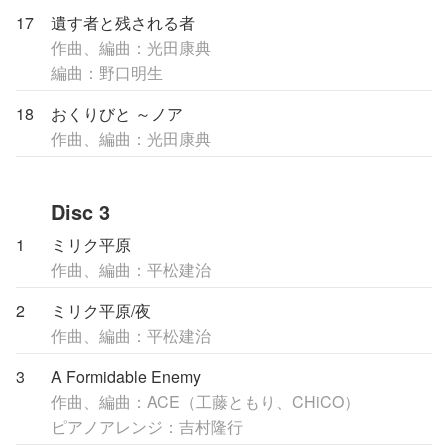
17
遺す者と残される者
作曲、編曲：光田康典
編曲：野口明生
18
おくりびと ～ノア
作曲、編曲：光田康典
Disc 3
1
ミリク平原
作曲、編曲：平松建治
2
ミリク平原/夜
作曲、編曲：平松建治
3
A Formidable Enemy
作曲、編曲：ACE（工藤ともり、CHiCO）
ピアノアレンジ：吉村隆行