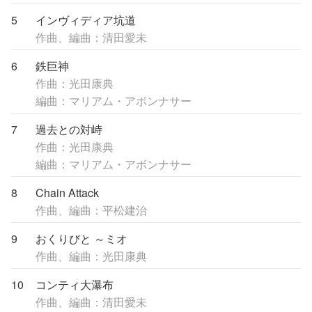
5
インヴィディア坑道
作曲、編曲：清田愛未
6
鉄巨神
作曲：光田康典
編曲：マリアム・アボンナサー
7
過去との対峙
作曲：光田康典
編曲：マリアム・アボンナサー
8
Chain Attack
作曲、編曲：平松建治
9
おくりびと ～ミオ
作曲、編曲：光田康典
10
コンティ大瀑布
作曲、編曲：清田愛未