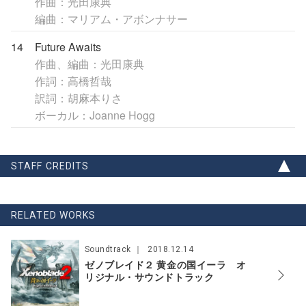
作曲：光田康典
編曲：マリアム・アボンナサー
14
Future Awaits
作曲、編曲：光田康典
作詞：高橋哲哉
訳詞：胡麻本りさ
ボーカル：Joanne Hogg
STAFF CREDITS
RELATED WORKS
Soundtrack
2018.12.14
ゼノブレイド２ 黄金の国イーラ オ
リジナル・サウンドトラック