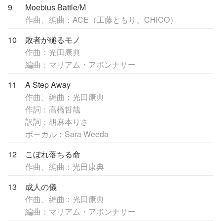
9
Moebius Battle/M
作曲、編曲：ACE（工藤ともり、CHiCO）
10
敗者が縋るモノ
作曲：光田康典
編曲：マリアム・アボンナサー
11
A Step Away
作曲、編曲：光田康典
作詞：高橋哲哉
訳詞：胡麻本りさ
ボーカル：Sara Weeda
12
こぼれ落ちる命
作曲、編曲：光田康典
13
成人の儀
作曲、編曲：光田康典
編曲：マリアム・アボンナサー