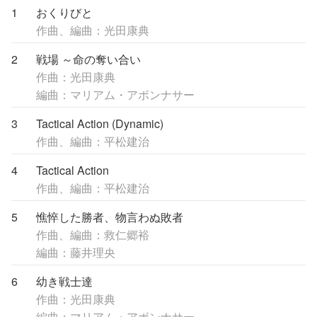
1
おくりびと
作曲、編曲：光田康典
2
戦場 ～命の奪い合い
作曲：光田康典
編曲：マリアム・アボンナサー
3
Tactical Action (Dynamic)
作曲、編曲：平松建治
4
Tactical Action
作曲、編曲：平松建治
5
憔悴した勝者、物言わぬ敗者
作曲、編曲：救仁郷裕
編曲：藤井理央
6
幼き戦士達
作曲：光田康典
編曲：マリアム・アボンナサー