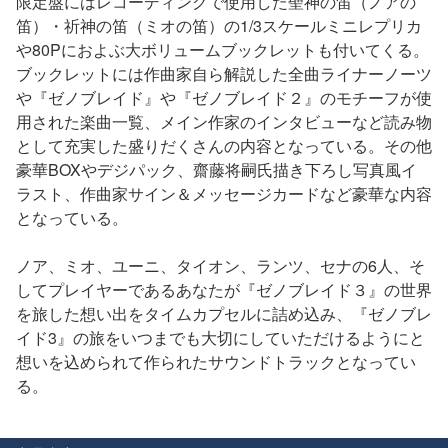
限定盤にはレコーディングで使用した聖神の笛（ノアの
笛）・祈神の笛（ミオの笛）の1/3スケールミニレプリカ
や80Pにおよぶ大ボリュームブックレットも付いてくる。
ブックレットには作曲家自ら解説した全曲ライナーノーツ
や『ゼノブレイド』や『ゼノブレイド２』のモチーフが使
用された楽曲一覧、メイン作家のインタビューなど読み物
として充実した盛りだくさんの内容となっている。その他
豪華BOXやデジパック、齋藤将嗣氏描き下ろし写真風イ
ラスト、作曲家サイン＆メッセージカードなど豪華な内容
となっている。
ノア、ミオ、ユーニ、タイオン、ランツ、セナの6人、そ
してプレイヤーであるあなたが『ゼノブレイド３』の世界
を旅した想い出をタイムカプセルに詰め込み、『ゼノブレ
イド3』の旅をいつまでも大切にしていただけるようにと
想いを込められて作られたサウンドトラックとなってい
る。